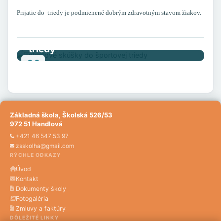
Prijatie do triedy je podmienené dobrým zdravotným stavom žiakov.
Talentové skúšky do športovej
triedy
06
MÁJ
2024
Základná škola, Školská 526/53
972 51 Handlová
+421 46 547 53 97
zsskolha@gmail.com
RÝCHLE ODKAZY
Úvod
Kontakt
Dokumenty školy
Fotogaléria
Zmluvy a faktúry
DÔLEŽITÉ LINKY