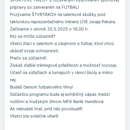
prípravy so zameraním na FUTBAL!
Pozývame ŠTVRTÁKOV na talentové skúšky pod
taktovkou reprezentačného trénera U16 Juraja Pekára.
Začíname v utorok 20.5.2025 o 16,00 h.
Kto sa môže zúčastniť?
Všetci žiaci s talentom a záujmom o futbal, ktorí chcú
ukázať svoje schopnosti.
Prečo sa zúčastniť.
Získaš ďalšie tréningové príležitosti a možnosť rozvoja.
Účasť na súťažiach a turnajoch v rámci školy a mimo
nej.
Budeš členom futbalového tímu!
Súčasťou programu bude aj exhibičný zápas medzi
rodičmi a mužským tímom MFK Baník Handlová.
Ak nebudeš hrať, príď nás povzbudiť!
Všetci ste srdečne vítaní!