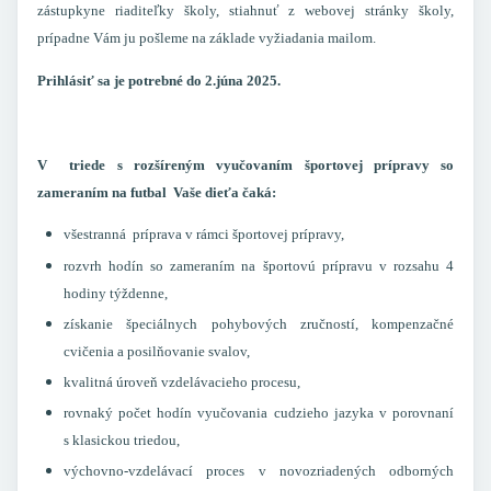
zástupkyne riaditeľky školy, stiahnuť z webovej stránky školy,
prípadne Vám ju pošleme na základe vyžiadania mailom.
Prihlásiť sa je potrebné do 2.júna 2025.
V triede
s rozšíreným vyučovaním športovej prípravy so
zameraním na futbal
Vaše dieťa čaká:
všestranná príprava v rámci športovej prípravy,
rozvrh hodín so zameraním na športovú prípravu v rozsahu 4
hodiny týždenne,
získanie špeciálnych pohybových zručností, kompenzačné
cvičenia a posilňovanie svalov,
kvalitná úroveň vzdelávacieho procesu,
rovnaký počet hodín vyučovania cudzieho jazyka v porovnaní
s klasickou triedou,
výchovno-vzdelávací proces v novozriadených odborných