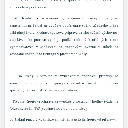
ich športovej výkonnosti.
V triedach
s rozšíreným vyučovaním športovej prípravy so
zameraním na futbal
sa vyučuje podľa upraveného učebného plánu
základnej školy. Predmet športová príprava sa ako súčasť výchovno-
vzdelávacieho procesu vyučuje podľa osobitných učebných osnov
vypracovaných v spolupráci so športovými zväzmi v súlade so
zásadami športového tréningu v priestoroch školy.
Do triedy
s rozšíreným vyučovaním športovej prípravy so
zameraním na futbal
sa prijímajú žiaci od 4. ročníka po overení
špeciálnych zručností, schopností a nadania.
Predmet športová príprava sa vyučuje v rozsahu 4 hodiny týždenne
(okrem 2 hodín TEV) v rámci rozvrhu hodín triedy.
So žiakmi pracujú kvalifikovaní tréneri a učitelia športovej prípravy.