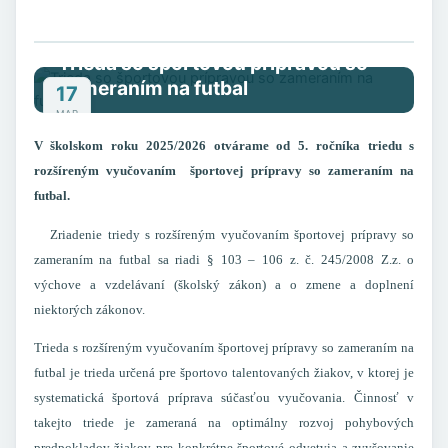
Trieda so športovou prípravou so
zameraním na futbal
17
MAR
2015
V školskom roku 2025/2026 otvárame od 5. ročníka triedu s
rozšíreným vyučovaním športovej prípravy so zameraním na
futbal.
Zriadenie triedy s rozšíreným vyučovaním športovej prípravy so
zameraním na futbal sa riadi § 103 – 106 z. č. 245/2008 Z.z. o
výchove a vzdelávaní (školský zákon) a o zmene a doplnení
niektorých zákonov.
Trieda
s rozšíreným vyučovaním športovej prípravy so zameraním na
futbal
je trieda určená pre športovo talentovaných žiakov, v ktorej je
systematická športová príprava súčasťou vyučovania. Činnosť v
takejto triede je zameraná na optimálny rozvoj pohybových
predpokladov žiakov pre konkrétne športové odvetvia a zvyšovanie