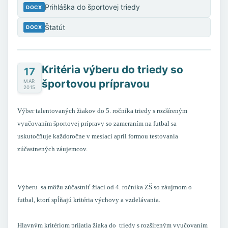
Prihláška do športovej triedy
DOCX
Štatút
DOCX
Kritéria výberu do triedy so
17
športovou prípravou
MAR
2015
Výber talentovaných žiakov do 5. ročníka triedy s rozšíreným
vyučovaním športovej prípravy so zameraním na futbal sa
uskutočňuje každoročne v mesiaci apríl formou testovania
zúčastnených záujemcov.
Výberu sa môžu zúčastniť žiaci od 4. ročníka ZŠ so záujmom o
futbal, ktorí spĺňajú kritéria výchovy a vzdelávania.
Hlavným kritériom prijatia žiaka do triedy s rozšíreným vyučovaním