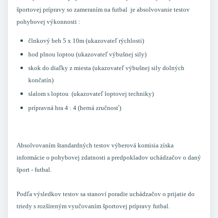
športovej prípravy so zameraním na futbal je absolvovanie testov
pohybovej výkonnosti :
člnkový beh 5 x 10m (ukazovateľ rýchlosti)
hod plnou loptou (ukazovateľ výbušnej sily)
skok do diaľky z miesta (ukazovateľ výbušnej sily dolných
končatín)
slalom s loptou (ukazovateľ loptovej techniky)
prípravná hra 4 : 4 (herná zručnosť)
Absolvovaním štandardných testov výberová komisia získa
informácie o pohybovej zdatnosti a predpokladov uchádzačov o daný
šport - futbal.
Podľa výsledkov testov sa stanoví poradie uchádzačov o prijatie do
triedy s rozšíreným vyučovaním športovej prípravy futbal.