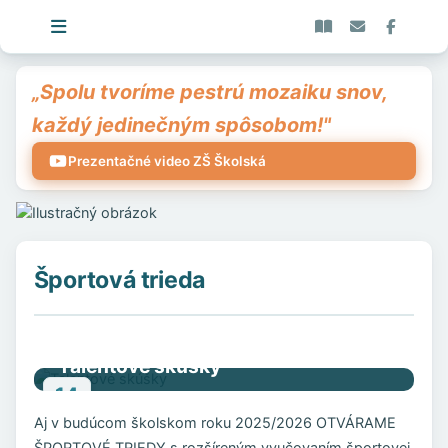
„Spolu tvoríme pestrú mozaiku snov,
každý jedinečným spôsobom!"
Prezentačné video ZŠ Školská
Športová trieda
Talentové skúšky
14
MÁJ
Aj v budúcom školskom roku 2025/2026 OTVÁRAME
2025
ŠPORTOVÉ TRIEDY s rozšíreným vyučovaním športovej