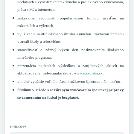
učebniach s využitím interaktívneho a projektového vyučovania,
práca s PC a internetom,
získavanie vedomostí populárnejšou formou účasťou na
exkurziách a výletoch,
využívanie multifunkčného ihriska s umelou trávnatou úpravou
v areáli školy a telocvične,
starostlivosť o zdravý vývin detí poskytovaním školského
mliečneho programu,
prezentácia najlepších výsledkov a zaujímavých aktivít na
aktualizovanej web-stránke školy:
www.zsskolska.sk
,
vhodné využitie voľného času krúžkovou športovou činnosťou.
Štúdium v triede s rozšíreným vyučovaním športovej prípravy
so zameraním na futbal je bezplatné.
PRÍLOHY