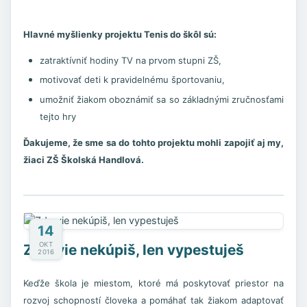
Hlavné myšlienky projektu Tenis do škôl sú:
zatraktívniť hodiny TV na prvom stupni ZŠ,
motivovať deti k pravidelnému športovaniu,
umožniť žiakom oboznámiť sa so základnými zručnosťami
tejto hry
Ďakujeme, že sme sa do tohto projektu mohli zapojiť aj my,
žiaci ZŠ Školská Handlová.
14
OKT
Zdravie nekúpiš, len vypestuješ
2016
Keďže škola je miestom, ktoré má poskytovať priestor na
rozvoj schopností človeka a pomáhať tak žiakom adaptovať