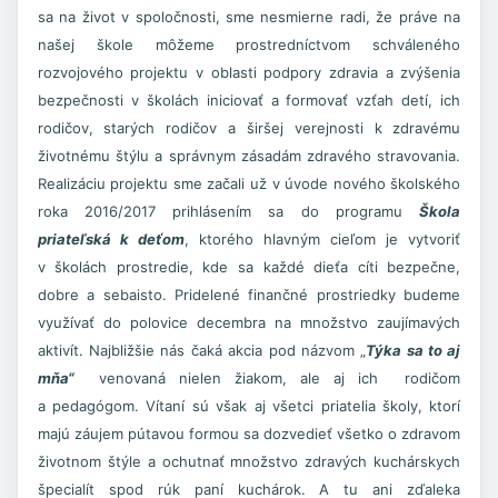
sa na život v spoločnosti, sme nesmierne radi, že práve na
našej škole môžeme prostredníctvom schváleného
rozvojového projektu v oblasti podpory zdravia a zvýšenia
bezpečnosti v školách iniciovať a formovať vzťah detí, ich
rodičov, starých rodičov a širšej verejnosti k zdravému
životnému štýlu a správnym zásadám zdravého stravovania.
Realizáciu projektu sme začali už v úvode nového školského
roka 2016/2017 prihlásením sa do programu
Škola
priateľská k deťom
, ktorého hlavným cieľom je vytvoriť
v školách prostredie, kde sa každé dieťa cíti bezpečne,
dobre a sebaisto. Pridelené finančné prostriedky budeme
využívať do polovice decembra na množstvo zaujímavých
aktivít. Najbližšie nás čaká akcia pod názvom „
Týka sa to aj
mňa“
venovaná nielen žiakom, ale aj ich rodičom
a pedagógom. Vítaní sú však aj všetci priatelia školy, ktorí
majú záujem pútavou formou sa dozvedieť všetko o zdravom
životnom štýle a ochutnať množstvo zdravých kuchárskych
špecialít spod rúk paní kuchárok. A tu ani zďaleka