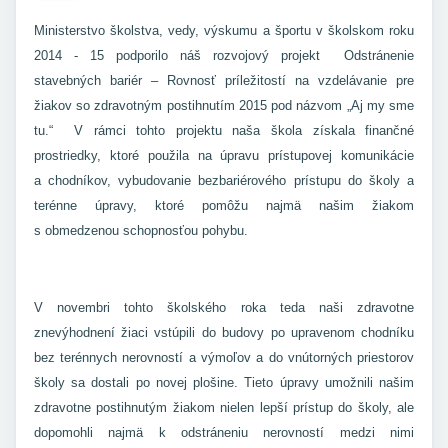
Ministerstvo školstva, vedy, výskumu a športu v školskom roku
2014 - 15 podporilo náš rozvojový projekt Odstránenie
stavebných bariér – Rovnosť príležitostí na vzdelávanie pre
žiakov so zdravotným postihnutím 2015 pod názvom „Aj my sme
tu.“ V rámci tohto projektu naša škola získala finančné
prostriedky, ktoré použila na úpravu prístupovej komunikácie
a chodníkov, vybudovanie bezbariérového prístupu do školy a
terénne úpravy, ktoré pomôžu najmä našim žiakom
s obmedzenou schopnosťou pohybu.
V novembri tohto školského roka teda naši zdravotne
znevýhodnení žiaci vstúpili do budovy po upravenom chodníku
bez terénnych nerovností a výmoľov a do vnútorných priestorov
školy sa dostali po novej plošine. Tieto úpravy umožnili našim
zdravotne postihnutým žiakom nielen lepší prístup do školy, ale
dopomohli najmä k odstráneniu nerovností medzi nimi