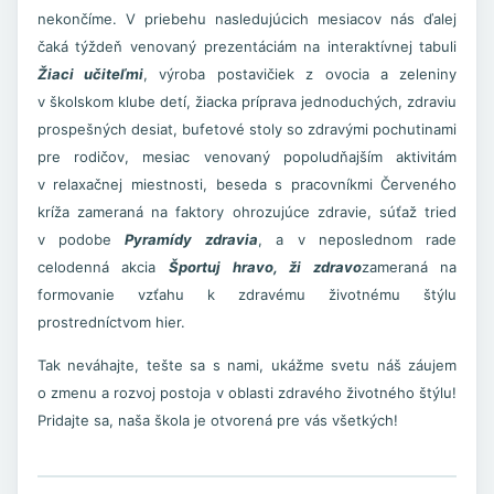
nekončíme. V priebehu nasledujúcich mesiacov nás ďalej
čaká týždeň venovaný prezentáciám na interaktívnej tabuli
Žiaci učiteľmi
, výroba postavičiek z ovocia a zeleniny
v školskom klube detí, žiacka príprava jednoduchých, zdraviu
prospešných desiat, bufetové stoly so zdravými pochutinami
pre rodičov, mesiac venovaný popoludňajším aktivitám
v relaxačnej miestnosti, beseda s pracovníkmi Červeného
kríža zameraná na faktory ohrozujúce zdravie, súťaž tried
v podobe
Pyramídy zdravia
, a v neposlednom rade
celodenná akcia
Športuj hravo, ži zdravo
zameraná na
formovanie vzťahu k zdravému životnému štýlu
prostredníctvom hier.
Tak neváhajte, tešte sa s nami, ukážme svetu náš záujem
o zmenu a rozvoj postoja v oblasti zdravého životného štýlu!
Pridajte sa, naša škola je otvorená pre vás všetkých!