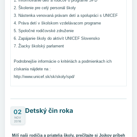
1. Informovanie detí a rodičov o programe ŠPD
2. Školenie pre celý personál školy
3. Nástenka venovaná právam detí a spolupráci s UNICEF
4. Práva detí v školskom vzdelávacom programe
5. Spoločné rodičovské združenie
6. Zapájanie školy do aktivít UNICEF Slovensko
7. Žiacky školský parlament
Podrobnejšie informácie o kritériách a podmienkach ich
získania nájdete na :
http://www.unicef.sk/sk/skoly/spd/
Detský čin roka
02
NOV
2016
Milí naši rodičia a priatelia školy, prečítajte si Jojkov príbeh