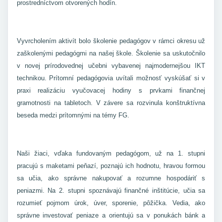
prostredníctvom otvorených hodín.
Vyvrcholením aktivít bolo školenie pedagógov v rámci okresu už
zaškolenými pedagógmi na našej škole. Školenie sa uskutočnilo
v novej prírodovednej učebni vybavenej najmodernejšou IKT
technikou. Prítomní pedagógovia uvítali možnosť vyskúšať si v
praxi realizáciu vyučovacej hodiny s prvkami finančnej
gramotnosti na tabletoch. V závere sa rozvinula konštruktívna
beseda medzi prítomnými na témy FG.
Naši žiaci, vďaka fundovaným pedagógom, už na 1. stupni
pracujú s maketami peňazí, poznajú ich hodnotu, hravou formou
sa učia, ako správne nakupovať a rozumne hospodáriť s
peniazmi. Na 2. stupni spoznávajú finančné inštitúcie, učia sa
rozumieť pojmom úrok, úver, sporenie, pôžička. Vedia, ako
správne investovať peniaze a orientujú sa v ponukách bánk a