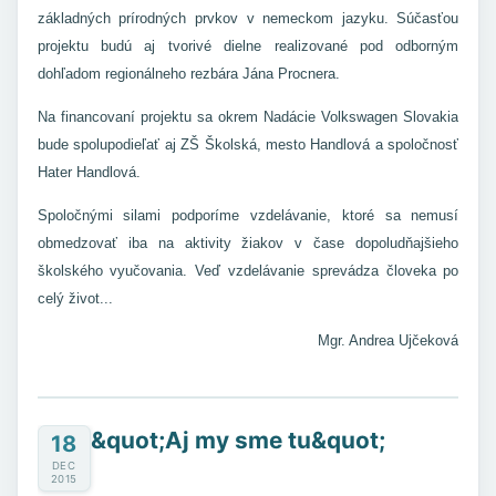
základných prírodných prvkov v nemeckom jazyku. Súčasťou
projektu budú aj tvorivé dielne realizované pod odborným
dohľadom regionálneho rezbára Jána Procnera.
Na financovaní projektu sa okrem Nadácie Volkswagen Slovakia
bude spolupodieľať aj ZŠ Školská, mesto Handlová a spoločnosť
Hater Handlová.
Spoločnými silami podporíme vzdelávanie, ktoré sa nemusí
obmedzovať iba na aktivity žiakov v čase dopoludňajšieho
školského vyučovania. Veď vzdelávanie sprevádza človeka po
celý život...
Mg
r. Andrea Ujčeková
&quot;Aj my sme tu&quot;
18
DEC
2015