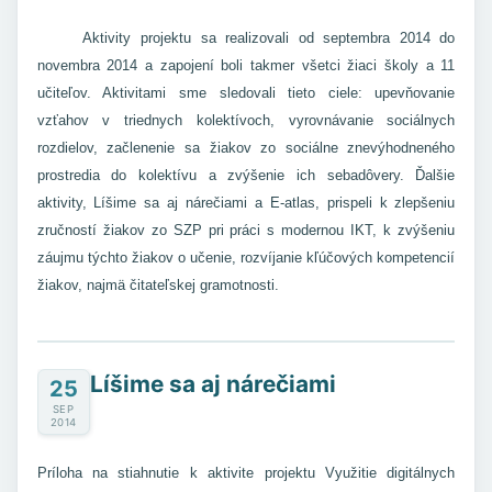
Aktivity projektu sa realizovali od septembra 2014 do
novembra 2014 a zapojení boli takmer všetci žiaci školy a 11
učiteľov. Aktivitami sme sledovali tieto ciele: upevňovanie
vzťahov v triednych kolektívoch, vyrovnávanie sociálnych
rozdielov, začlenenie sa žiakov zo sociálne znevýhodneného
prostredia do kolektívu a zvýšenie ich sebadôvery. Ďalšie
aktivity, Líšime sa aj nárečiami a E-atlas, prispeli k zlepšeniu
zručností žiakov zo SZP pri práci s modernou IKT, k zvýšeniu
záujmu týchto žiakov o učenie, rozvíjanie kľúčových kompetencií
žiakov, najmä čitateľskej gramotnosti.
Líšime sa aj nárečiami
25
SEP
2014
Príloha na stiahnutie k aktivite projektu Využitie digitálnych