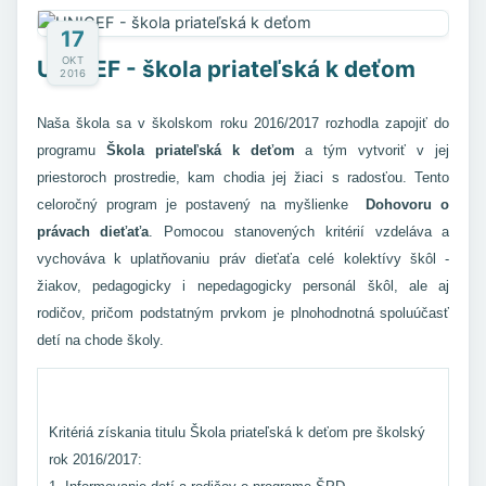
17
OKT
UNICEF - škola priateľská k deťom
2016
Naša škola sa v školskom roku 2016/2017 rozhodla zapojiť do
programu
Škola priateľská k deťom
a tým vytvoriť v jej
priestoroch prostredie, kam chodia jej žiaci s radosťou. Tento
celoročný program je postavený na myšlienke
Dohovoru o
právach dieťaťa
. Pomocou stanovených kritérií vzdeláva a
vychováva k uplatňovaniu práv dieťaťa celé kolektívy škôl -
žiakov, pedagogicky i nepedagogicky personál škôl, ale aj
rodičov, pričom podstatným prvkom je plnohodnotná spoluúčasť
detí na chode školy.
Kritériá získania titulu Škola priateľská k deťom pre školský
rok 2016/2017: