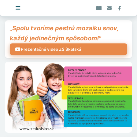
„Spolu tvoríme pestrú mozaiku snov,
každý jedinečným spôsobom!"
Prezentačné video ZŠ Školská