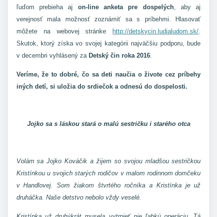
ľuďom prebieha aj
on-line anketa pre dospelých
, aby aj
verejnosť mala možnosť zoznámiť sa s príbehmi. Hlasovať
môžete na webovej stránke
http://detskycin.ludialudom.sk/
.
Skutok, ktorý získa vo svojej kategórii najväčšiu podporu, bude
v decembri vyhlásený za
Detský čin roka 2016
.
Veríme, že to dobré, čo sa deti naučia o živote cez príbehy
iných detí, si uložia do srdiečok a odnesú do dospelosti.
Jojko sa s láskou stará o malú sestričku i starého otca
Volám sa Jojko Kováčik a žijem so svojou mladšou sestričkou
Kristínkou u svojich starých rodičov v malom rodinnom domčeku
v Handlovej. Som žiakom štvrtého ročníka a Kristínka je už
druháčka. Naše detstvo nebolo vždy veselé.
Kristínka už druhýkrát musela vytrpieť nie ľahkú operáciu. Tá