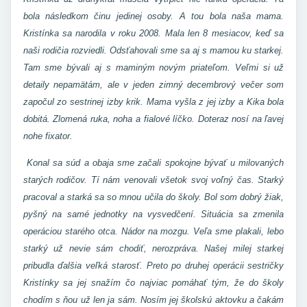
bola následkom činu jedinej osoby. A tou bola naša mama.
Kristínka sa narodila v roku 2008. Mala len 8 mesiacov, keď sa
naši rodičia rozviedli. Odsťahovali sme sa aj s mamou ku starkej.
Tam sme bývali aj s maminým novým priateľom. Veľmi si už
detaily nepamätám, ale v jeden zimný decembrový večer som
započul zo sestrinej izby krik. Mama vyšla z jej izby a Kika bola
dobitá. Zlomená ruka, noha a fialové líčko. Doteraz nosí na ľavej
nohe fixator.
Konal sa súd a obaja sme začali spokojne bývať u milovaných
starých rodičov. Tí nám venovali všetok svoj voľný čas. Starký
pracoval a starká sa so mnou učila do školy. Bol som dobrý žiak,
pyšný na samé jednotky na vysvedčení. Situácia sa zmenila
operáciou starého otca. Nádor na mozgu. Veľa sme plakali, lebo
starký už nevie sám chodiť, nerozpráva. Našej milej starkej
pribudla ďalšia veľká starosť. Preto po druhej operácii sestričky
Kristínky sa jej snažím čo najviac pomáhať tým, že do školy
chodím s ňou už len ja sám. Nosím jej školskú aktovku a čakám