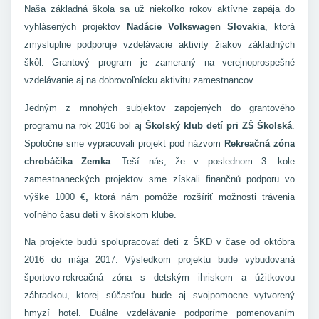
Naša základná škola sa už niekoľko rokov aktívne zapája do
vyhlásených projektov
Nadácie Volkswagen Slovakia
, ktorá
zmysluplne podporuje vzdelávacie aktivity žiakov základných
škôl. Grantový program je zameraný na verejnoprospešné
vzdelávanie aj na dobrovoľnícku aktivitu zamestnancov.
Jedným z mnohých subjektov zapojených do grantového
programu na rok 2016 bol aj
Školský klub detí pri ZŠ Školská
.
Spoločne sme vypracovali projekt pod názvom
Rekreačná zóna
chrobáčika Zemka
. Teší nás, že v poslednom 3. kole
zamestnaneckých projektov sme získali finančnú podporu vo
výške 1000 €
,
ktorá nám pomôže rozšíriť možnosti trávenia
voľného času detí v školskom klube.
Na projekte budú spolupracovať deti z ŠKD v čase od októbra
2016 do mája 2017. Výsledkom projektu bude vybudovaná
športovo-rekreačná zóna s detským ihriskom a úžitkovou
záhradkou, ktorej súčasťou bude aj svojpomocne vytvorený
hmyzí hotel. Duálne vzdelávanie podporíme pomenovaním