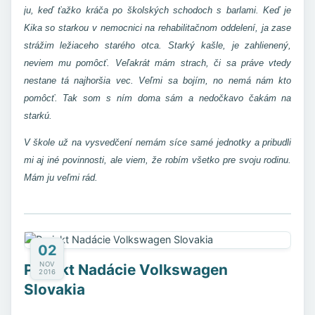
ju, keď ťažko kráča po školských schodoch s barlami. Keď je
Kika so starkou v nemocnici na rehabilitačnom oddelení, ja zase
strážim ležiaceho starého otca. Starký kašle, je zahlienený,
neviem mu pomôcť. Veľakrát mám strach, či sa práve vtedy
nestane tá najhoršia vec. Veľmi sa bojím, no nemá nám kto
pomôcť. Tak som s ním doma sám a nedočkavo čakám na
starkú.
V škole už na vysvedčení nemám síce samé jednotky a pribudli
mi aj iné povinnosti, ale viem, že robím všetko pre svoju rodinu.
Mám ju veľmi rád.
02
NOV
Projekt Nadácie Volkswagen
2016
Slovakia