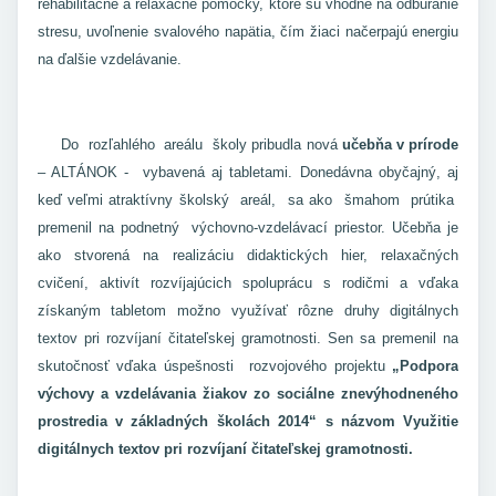
rehabilitačné a relaxačné pomôcky, ktoré sú vhodné na odbúranie
stresu, uvoľnenie svalového napätia, čím žiaci načerpajú energiu
na ďalšie vzdelávanie.
Do rozľahlého areálu školy pribudla nová
učebňa v prírode
– ALTÁNOK - vybavená aj tabletami. Donedávna obyčajný, aj
keď veľmi atraktívny školský areál, sa ako šmahom prútika
premenil na podnetný výchovno-vzdelávací priestor. Učebňa je
ako stvorená na realizáciu didaktických hier, relaxačných
cvičení, aktivít rozvíjajúcich spoluprácu s rodičmi a vďaka
získaným tabletom možno využívať rôzne druhy digitálnych
textov pri rozvíjaní čitateľskej gramotnosti. Sen sa premenil na
skutočnosť vďaka úspešnosti rozvojového projektu
„Podpora
výchovy a vzdelávania žiakov zo sociálne znevýhodneného
prostredia v základných školách 2014“ s názvom Využitie
digitálnych textov pri rozvíjaní čitateľskej gramotnosti.