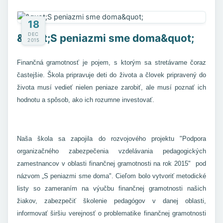
18
DEC
&quot;S peniazmi sme doma&quot;
2015
Finančná gramotnosť je pojem, s ktorým sa stretávame čoraz
častejšie. Škola pripravuje deti do života a človek pripravený do
života musí vedieť nielen peniaze zarobiť, ale musí poznať ich
hodnotu a spôsob, ako ich rozumne investovať.
Naša škola sa zapojila do rozvojového projektu "
Podpora
organizačného zabezpečenia vzdelávania pedagogických
zamestnancov v oblasti finančnej gramotnosti na rok 2015"
pod
názvom „S peniazmi sme doma". Cieľom bolo vytvoriť metodické
listy so zameraním na výučbu finančnej gramotnosti našich
žiakov, zabezpečiť školenie pedagógov v danej oblasti,
informovať širšiu verejnosť o problematike finančnej gramotnosti