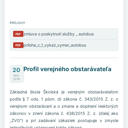
PRÍLOHY
zmluva o poskytnutí služby _ autobus
PDF
priloha_c_1_vykaz_vymer_autobus
PDF
Profil verejného obstarávateľa
20
MÁJ
2019
Základná škola Školská je verejným obstarávateľom
podľa § 7 ods. 1 písm. d) zákona č. 343/2015 Z. z. o
verejnom obstarávaní a o zmene a doplnení niektorých
zákonov v znení zákona č. 438/2015 Z. z. (ďalej ako
„ZVO") a pri zadávaní zákaziek postupuje v zmysle
jednotlivých ustanovení tohto zákona.