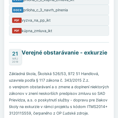
priloha_c_3_navrh_plnenia
DOCX
vyzva_na_pp_ikt
PDF
kúpna_zmluva_ikt
PDF
Verejné obstarávanie - exkurzie
21
MÁJ
2019
Základná škola, Školská 526/53, 972 51 Handlová,
uzavrela podľa § 117 zákona č. 343/2015 Z.z.
o verejnom obstarávaní a o zmene a doplnení niektorých
zákonov v znení neskorších predpisov zmluvu so SAD
Prievidza, a.s. o poskytnutí služby - dopravu pre žiakov
školy na exkurzie v rámci projektu s kódom ITMS2014+
312011S559, čerpaného z OP Ľudské zdroje.