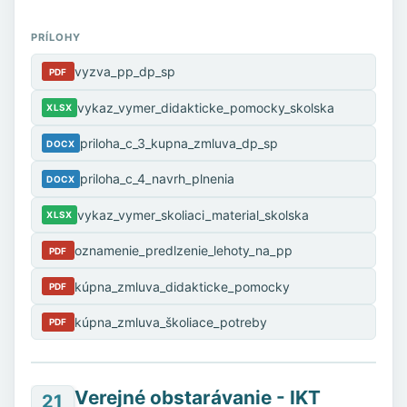
PRÍLOHY
vyzva_pp_dp_sp
PDF
vykaz_vymer_didakticke_pomocky_skolska
XLSX
priloha_c_3_kupna_zmluva_dp_sp
DOCX
priloha_c_4_navrh_plnenia
DOCX
vykaz_vymer_skoliaci_material_skolska
XLSX
oznamenie_predlzenie_lehoty_na_pp
PDF
kúpna_zmluva_didakticke_pomocky
PDF
kúpna_zmluva_školiace_potreby
PDF
Verejné obstarávanie - IKT
21